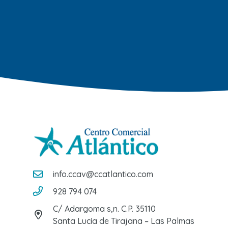
info.ccav@ccatlantico.com
928 794 074
C/ Adargoma s,n. C.P. 35110
Santa Lucía de Tirajana – Las Palmas