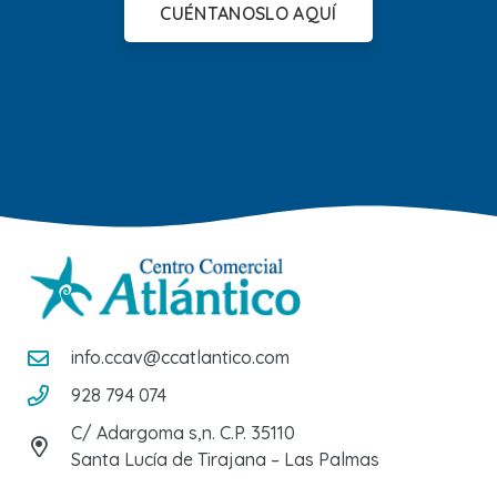
CUÉNTANOSLO AQUÍ
info.ccav@ccatlantico.com
928 794 074
C/ Adargoma s,n. C.P. 35110
Santa Lucía de Tirajana – Las Palmas