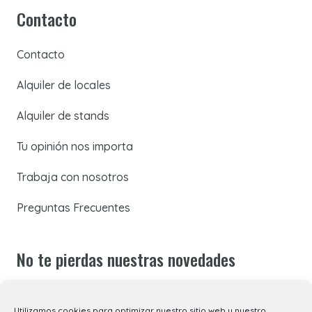
Contacto
Contacto
Alquiler de locales
Alquiler de stands
Tu opinión nos importa
Trabaja con nosotros
Preguntas Frecuentes
No te pierdas nuestras novedades
Suscríbete a nuestra newsletter para recibir todas las
Utilizamos cookies para optimizar nuestro sitio web y nuestro