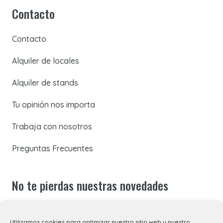
Contacto
Contacto
Alquiler de locales
Alquiler de stands
Tu opinión nos importa
Trabaja con nosotros
Preguntas Frecuentes
No te pierdas nuestras novedades
Suscríbete a nuestra newsletter para recibir todas las
Utilizamos cookies para optimizar nuestro sitio web y nuestro