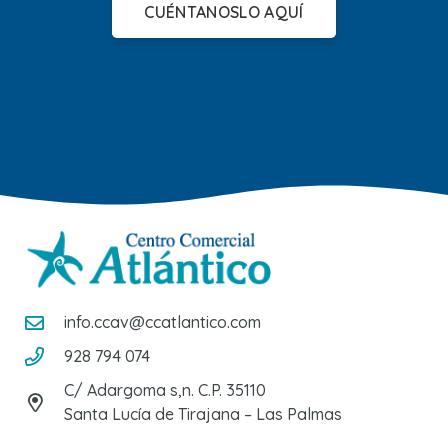
CUÉNTANOSLO AQUÍ
info.ccav@ccatlantico.com
928 794 074
C/ Adargoma s,n. C.P. 35110
Santa Lucía de Tirajana – Las Palmas