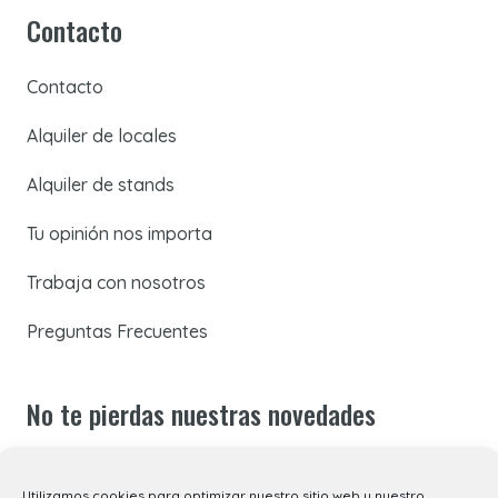
Contacto
Contacto
Alquiler de locales
Alquiler de stands
Tu opinión nos importa
Trabaja con nosotros
Preguntas Frecuentes
No te pierdas nuestras novedades
Suscríbete a nuestra newsletter para recibir todas las
Utilizamos cookies para optimizar nuestro sitio web y nuestro