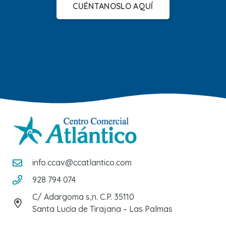
CUÉNTANOSLO AQUÍ
info.ccav@ccatlantico.com
928 794 074
C/ Adargoma s,n. C.P. 35110
Santa Lucía de Tirajana – Las Palmas