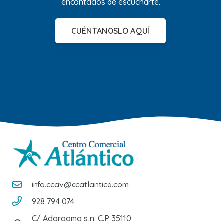
encantados de escucharte.
CUÉNTANOSLO AQUÍ
info.ccav@ccatlantico.com
928 794 074
C/ Adargoma s,n. C.P. 35110