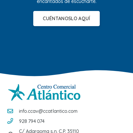
encantados de escucharte.
CUÉNTANOSLO AQUÍ
info.ccav@ccatlantico.com
928 794 074
C/ Adargoma s,n. C.P. 35110