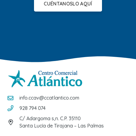
CUÉNTANOSLO AQUÍ
info.ccav@ccatlantico.com
928 794 074
C/ Adargoma s,n. C.P. 35110
Santa Lucía de Tirajana – Las Palmas