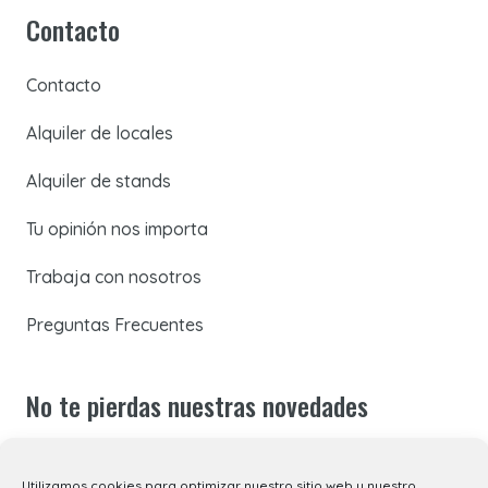
Contacto
Contacto
Alquiler de locales
Alquiler de stands
Tu opinión nos importa
Trabaja con nosotros
Preguntas Frecuentes
No te pierdas nuestras novedades
Suscríbete a nuestra newsletter para recibir todas las
Utilizamos cookies para optimizar nuestro sitio web y nuestro