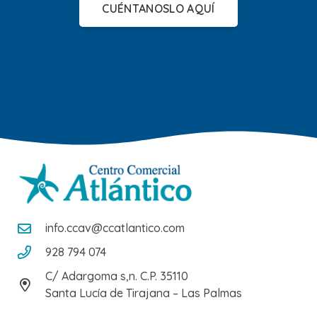
CUÉNTANOSLO AQUÍ
info.ccav@ccatlantico.com
928 794 074
C/ Adargoma s,n. C.P. 35110
Santa Lucía de Tirajana – Las Palmas