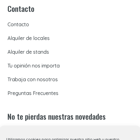
Contacto
Contacto
Alquiler de locales
Alquiler de stands
Tu opinión nos importa
Trabaja con nosotros
Preguntas Frecuentes
No te pierdas nuestras novedades
Suscríbete a nuestra newsletter para recibir todas las
Utilizamos cookies para optimizar nuestro sitio web y nuestro