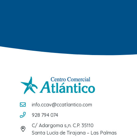
info.ccav@ccatlantico.com
928 794 074
C/ Adargoma s,n. C.P. 35110
Santa Lucía de Tirajana – Las Palmas