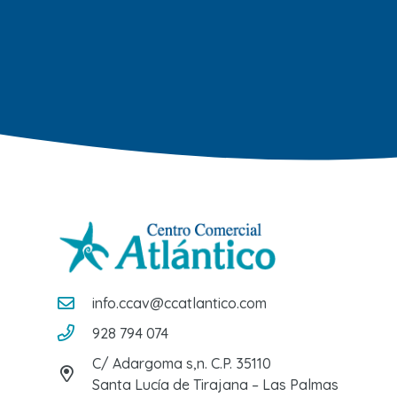
info.ccav@ccatlantico.com
928 794 074
C/ Adargoma s,n. C.P. 35110
Santa Lucía de Tirajana – Las Palmas