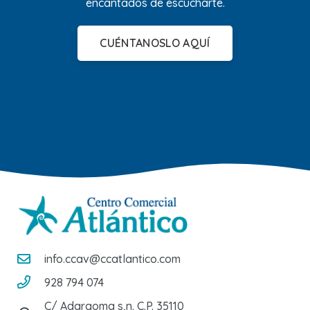
encantados de escucharte.
CUÉNTANOSLO AQUÍ
info.ccav@ccatlantico.com
928 794 074
C/ Adargoma s,n. C.P. 35110