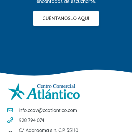
encantados de escucharte.
CUÉNTANOSLO AQUÍ
info.ccav@ccatlantico.com
928 794 074
C/ Adargoma s,n. C.P. 35110