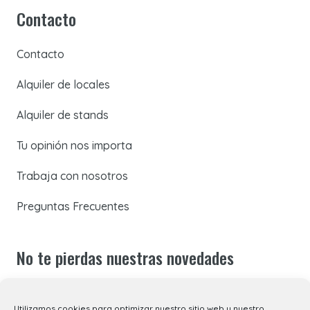
Contacto
Contacto
Alquiler de locales
Alquiler de stands
Tu opinión nos importa
Trabaja con nosotros
Preguntas Frecuentes
No te pierdas nuestras novedades
Suscríbete a nuestra newsletter para recibir todas las
Utilizamos cookies para optimizar nuestro sitio web y nuestro