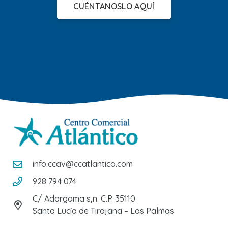
CUÉNTANOSLO AQUÍ
info.ccav@ccatlantico.com
928 794 074
C/ Adargoma s,n. C.P. 35110
Santa Lucía de Tirajana – Las Palmas