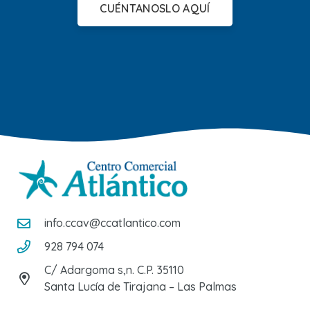
CUÉNTANOSLO AQUÍ
info.ccav@ccatlantico.com
928 794 074
C/ Adargoma s,n. C.P. 35110
Santa Lucía de Tirajana – Las Palmas