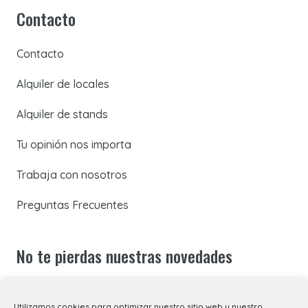
Contacto
Contacto
Alquiler de locales
Alquiler de stands
Tu opinión nos importa
Trabaja con nosotros
Preguntas Frecuentes
No te pierdas nuestras novedades
Suscríbete a nuestra newsletter para recibir todas las
Utilizamos cookies para optimizar nuestro sitio web y nuestro