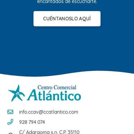
encantados de escucharte.
CUÉNTANOSLO AQUÍ
info.ccav@ccatlantico.com
928 794 074
C/ Adargoma s,n. C.P. 35110