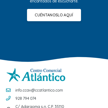
encantados de escucharte.
CUÉNTANOSLO AQUÍ
info.ccav@ccatlantico.com
928 794 074
C/ Adargoma s,n. C.P. 35110