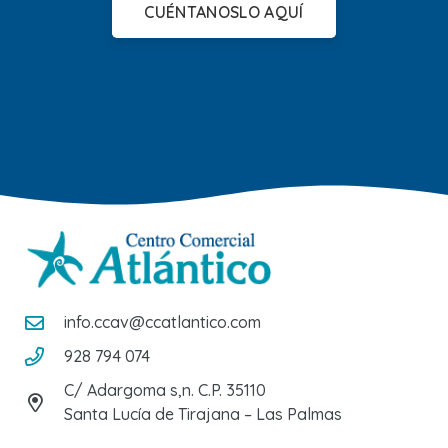
CUÉNTANOSLO AQUÍ
info.ccav@ccatlantico.com
928 794 074
C/ Adargoma s,n. C.P. 35110
Santa Lucía de Tirajana – Las Palmas