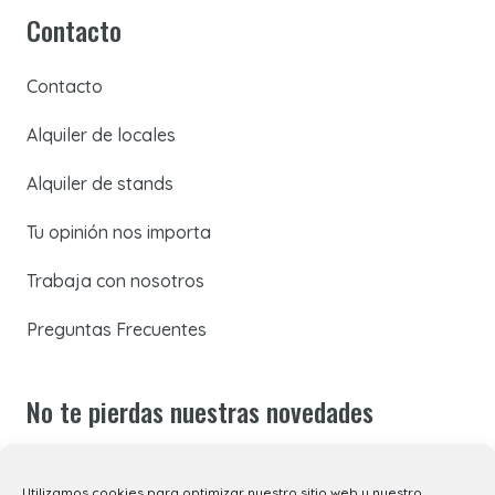
Contacto
Contacto
Alquiler de locales
Alquiler de stands
Tu opinión nos importa
Trabaja con nosotros
Preguntas Frecuentes
No te pierdas nuestras novedades
Suscríbete a nuestra newsletter para recibir todas las
Utilizamos cookies para optimizar nuestro sitio web y nuestro