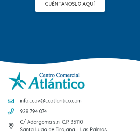
CUÉNTANOSLO AQUÍ
info.ccav@ccatlantico.com
928 794 074
C/ Adargoma s,n. C.P. 35110
Santa Lucía de Tirajana – Las Palmas