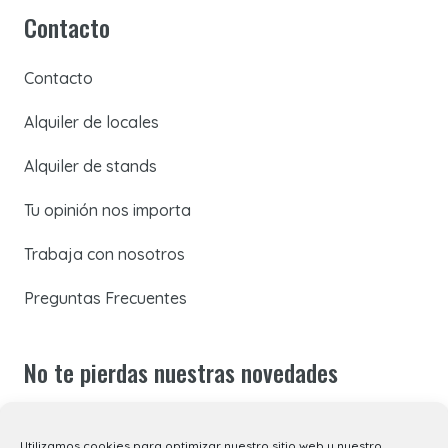
Contacto
Contacto
Alquiler de locales
Alquiler de stands
Tu opinión nos importa
Trabaja con nosotros
Preguntas Frecuentes
No te pierdas nuestras novedades
Suscríbete a nuestra newsletter para recibir todas las
Utilizamos cookies para optimizar nuestro sitio web y nuestro