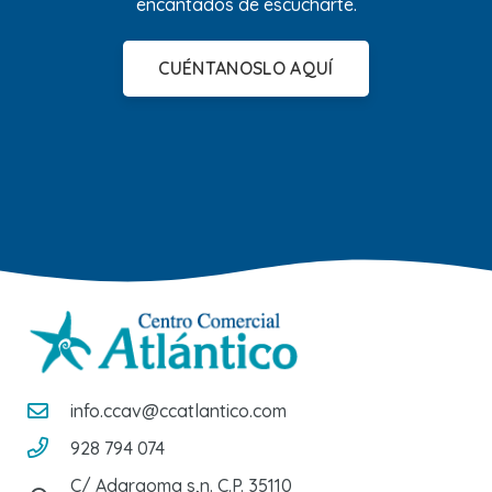
encantados de escucharte.
CUÉNTANOSLO AQUÍ
info.ccav@ccatlantico.com
928 794 074
C/ Adargoma s,n. C.P. 35110