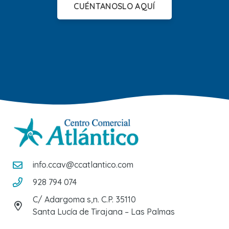
CUÉNTANOSLO AQUÍ
info.ccav@ccatlantico.com
928 794 074
C/ Adargoma s,n. C.P. 35110
Santa Lucía de Tirajana – Las Palmas