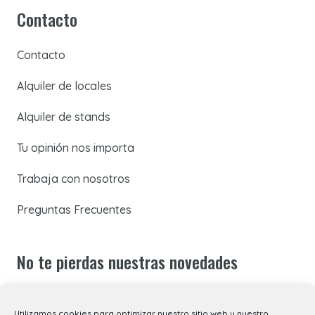
Contacto
Contacto
Alquiler de locales
Alquiler de stands
Tu opinión nos importa
Trabaja con nosotros
Preguntas Frecuentes
No te pierdas nuestras novedades
Suscríbete a nuestra newsletter para recibir todas las
Utilizamos cookies para optimizar nuestro sitio web y nuestro