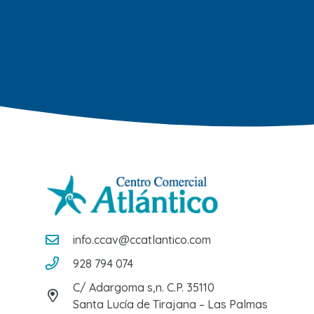
info.ccav@ccatlantico.com
928 794 074
C/ Adargoma s,n. C.P. 35110
Santa Lucía de Tirajana – Las Palmas