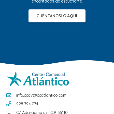
encantados de escucharte.
CUÉNTANOSLO AQUÍ
info.ccav@ccatlantico.com
928 794 074
C/ Adargoma s,n. C.P. 35110