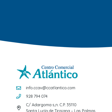
info.ccav@ccatlantico.com
928 794 074
C/ Adargoma s,n. C.P. 35110
Santa Lucía de Tirajana – Las Palmas