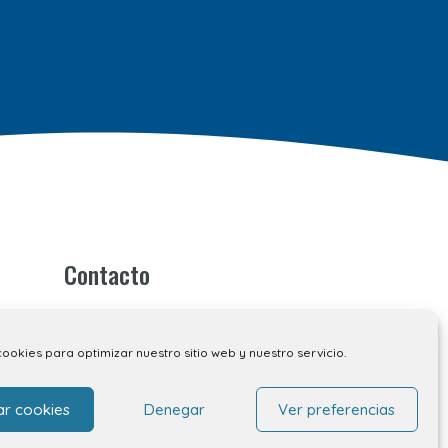
Contacto
Contacto
Alquiler de locales
cookies para optimizar nuestro sitio web y nuestro servicio.
Alquiler de stands
Tu opinión nos importa
ar cookies
Denegar
Ver preferencias
Trabaja con nosotros