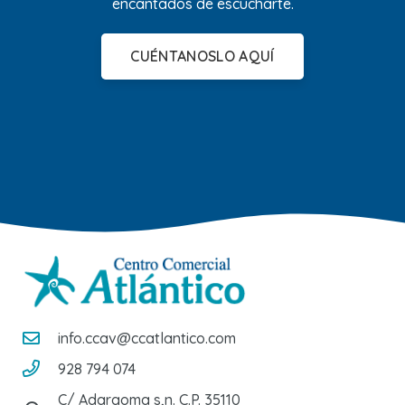
encantados de escucharte.
CUÉNTANOSLO AQUÍ
info.ccav@ccatlantico.com
928 794 074
C/ Adargoma s,n. C.P. 35110