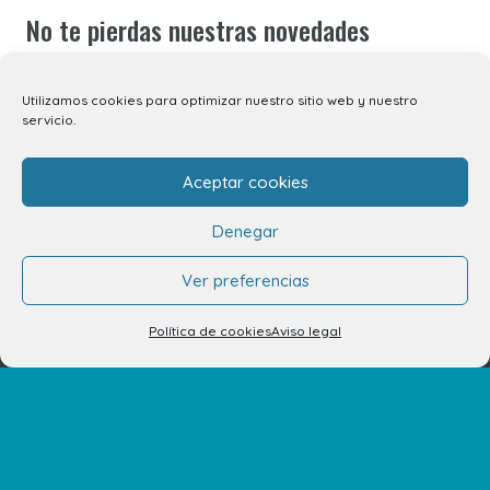
No te pierdas nuestras novedades
Suscríbete a nuestra newsletter para recibir todas las
Utilizamos cookies para optimizar nuestro sitio web y nuestro
novedades en tu correo electrónico o síguenos en
servicio.
nuestras redes sociales.
Aceptar cookies
Denegar
Ver preferencias
©2026 Centro Comercial Atlántico.
Política de cookies
Aviso legal
Aviso legal
Política de privacidad de datos
Política de cookies