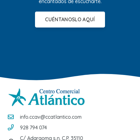
encantados de escucharte.
CUÉNTANOSLO AQUÍ
info.ccav@ccatlantico.com
928 794 074
C/ Adargoma s,n. C.P. 35110