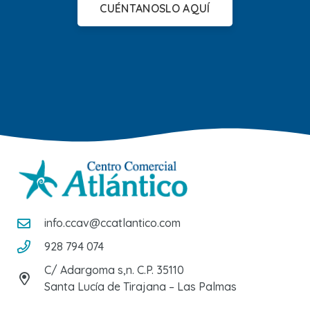
CUÉNTANOSLO AQUÍ
info.ccav@ccatlantico.com
928 794 074
C/ Adargoma s,n. C.P. 35110
Santa Lucía de Tirajana – Las Palmas