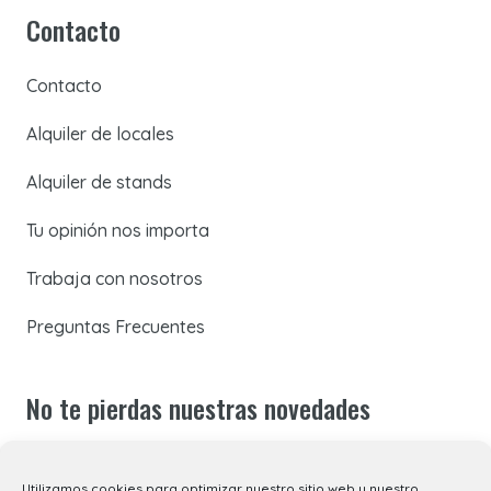
Contacto
Contacto
Alquiler de locales
Alquiler de stands
Tu opinión nos importa
Trabaja con nosotros
Preguntas Frecuentes
No te pierdas nuestras novedades
Suscríbete a nuestra newsletter para recibir todas las
Utilizamos cookies para optimizar nuestro sitio web y nuestro