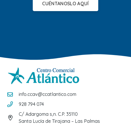
CUÉNTANOSLO AQUÍ
info.ccav@ccatlantico.com
928 794 074
C/ Adargoma s,n. C.P. 35110
Santa Lucía de Tirajana – Las Palmas