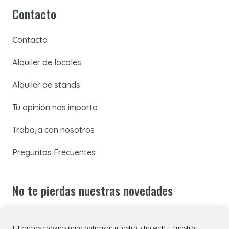
Contacto
Contacto
Alquiler de locales
Alquiler de stands
Tu opinión nos importa
Trabaja con nosotros
Preguntas Frecuentes
No te pierdas nuestras novedades
Suscríbete a nuestra newsletter para recibir todas las
Utilizamos cookies para optimizar nuestro sitio web y nuestro