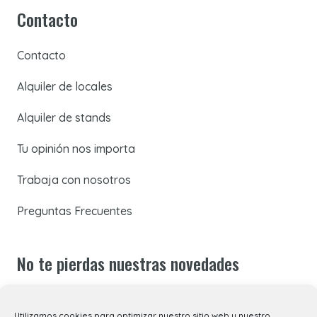
Contacto
Contacto
Alquiler de locales
Alquiler de stands
Tu opinión nos importa
Trabaja con nosotros
Preguntas Frecuentes
No te pierdas nuestras novedades
Suscríbete a nuestra newsletter para recibir todas las
Utilizamos cookies para optimizar nuestro sitio web y nuestro