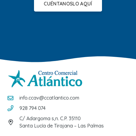
CUÉNTANOSLO AQUÍ
info.ccav@ccatlantico.com
928 794 074
C/ Adargoma s,n. C.P. 35110
Santa Lucía de Tirajana – Las Palmas