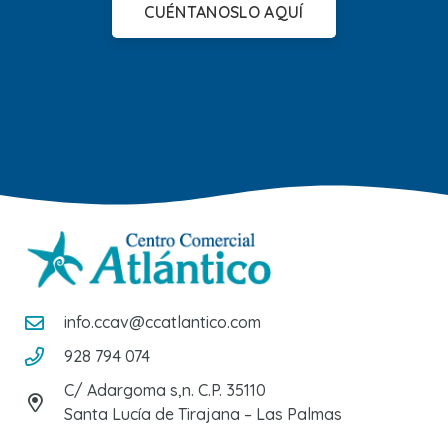
CUÉNTANOSLO AQUÍ
info.ccav@ccatlantico.com
928 794 074
C/ Adargoma s,n. C.P. 35110
Santa Lucía de Tirajana – Las Palmas