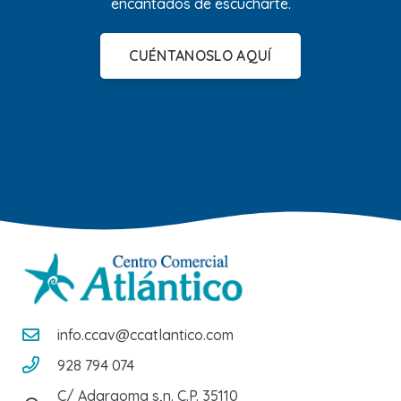
encantados de escucharte.
CUÉNTANOSLO AQUÍ
info.ccav@ccatlantico.com
928 794 074
C/ Adargoma s,n. C.P. 35110