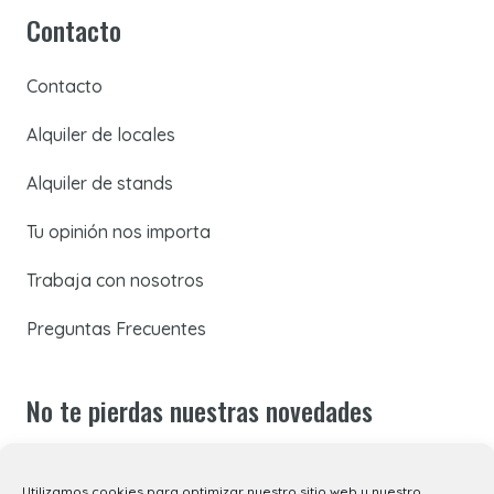
Contacto
Contacto
Alquiler de locales
Alquiler de stands
Tu opinión nos importa
Trabaja con nosotros
Preguntas Frecuentes
No te pierdas nuestras novedades
Suscríbete a nuestra newsletter para recibir todas las
Utilizamos cookies para optimizar nuestro sitio web y nuestro