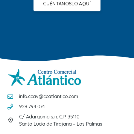
CUÉNTANOSLO AQUÍ
info.ccav@ccatlantico.com
928 794 074
C/ Adargoma s,n. C.P. 35110
Santa Lucía de Tirajana – Las Palmas