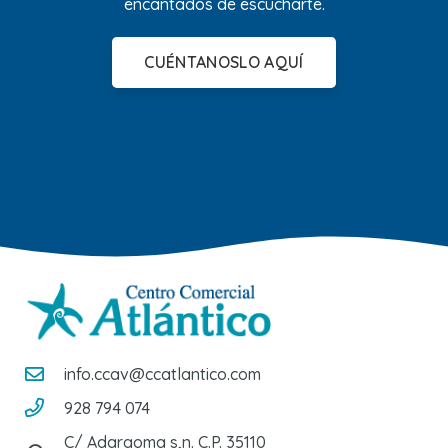
encantados de escucharte.
CUÉNTANOSLO AQUÍ
info.ccav@ccatlantico.com
928 794 074
C/ Adargoma s,n. C.P. 35110