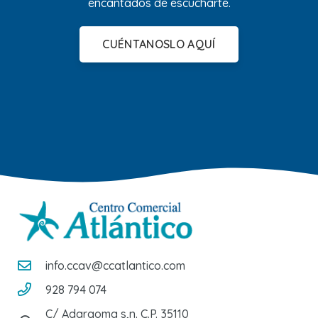
encantados de escucharte.
CUÉNTANOSLO AQUÍ
info.ccav@ccatlantico.com
928 794 074
C/ Adargoma s,n. C.P. 35110