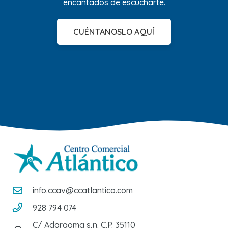
encantados de escucharte.
CUÉNTANOSLO AQUÍ
info.ccav@ccatlantico.com
928 794 074
C/ Adargoma s,n. C.P. 35110