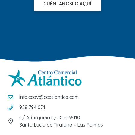
CUÉNTANOSLO AQUÍ
info.ccav@ccatlantico.com
928 794 074
C/ Adargoma s,n. C.P. 35110
Santa Lucía de Tirajana – Las Palmas