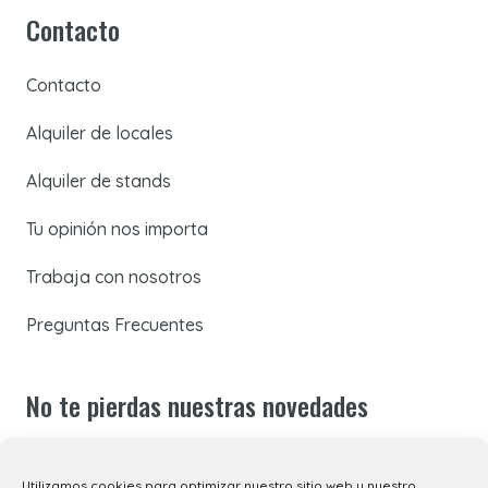
Contacto
Contacto
Alquiler de locales
Alquiler de stands
Tu opinión nos importa
Trabaja con nosotros
Preguntas Frecuentes
No te pierdas nuestras novedades
Suscríbete a nuestra newsletter para recibir todas las
Utilizamos cookies para optimizar nuestro sitio web y nuestro