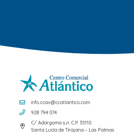
info.ccav@ccatlantico.com
928 794 074
C/ Adargoma s,n. C.P. 35110
Santa Lucía de Tirajana – Las Palmas