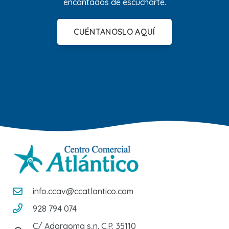
encantados de escucharte.
CUÉNTANOSLO AQUÍ
info.ccav@ccatlantico.com
928 794 074
C/ Adargoma s,n. C.P. 35110