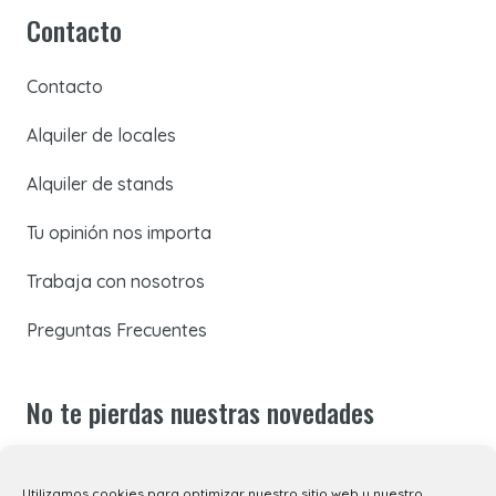
Contacto
Contacto
Alquiler de locales
Alquiler de stands
Tu opinión nos importa
Trabaja con nosotros
Preguntas Frecuentes
No te pierdas nuestras novedades
Suscríbete a nuestra newsletter para recibir todas las
Utilizamos cookies para optimizar nuestro sitio web y nuestro