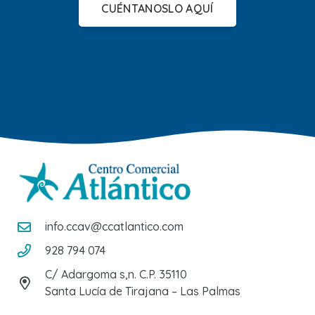
CUÉNTANOSLO AQUÍ
info.ccav@ccatlantico.com
928 794 074
C/ Adargoma s,n. C.P. 35110
Santa Lucía de Tirajana – Las Palmas