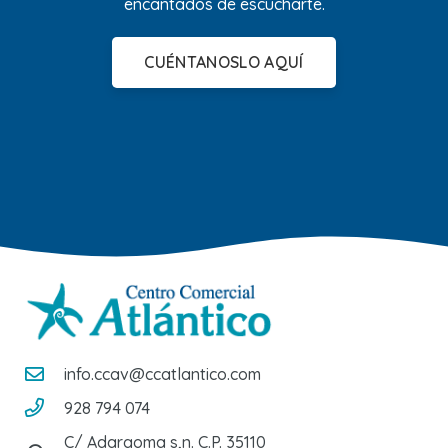
encantados de escucharte.
CUÉNTANOSLO AQUÍ
info.ccav@ccatlantico.com
928 794 074
C/ Adargoma s,n. C.P. 35110