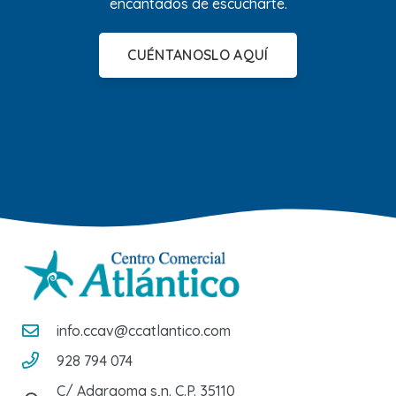
encantados de escucharte.
CUÉNTANOSLO AQUÍ
info.ccav@ccatlantico.com
928 794 074
C/ Adargoma s,n. C.P. 35110