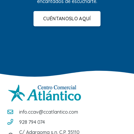
encantados de escucharte.
CUÉNTANOSLO AQUÍ
info.ccav@ccatlantico.com
928 794 074
C/ Adargoma s,n. C.P. 35110