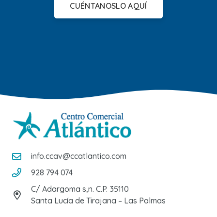
CUÉNTANOSLO AQUÍ
info.ccav@ccatlantico.com
928 794 074
C/ Adargoma s,n. C.P. 35110
Santa Lucía de Tirajana – Las Palmas