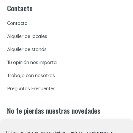
Contacto
Contacto
Alquiler de locales
Alquiler de stands
Tu opinión nos importa
Trabaja con nosotros
Preguntas Frecuentes
No te pierdas nuestras novedades
Suscríbete a nuestra newsletter para recibir todas las
Utilizamos cookies para optimizar nuestro sitio web y nuestro