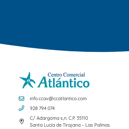
info.ccav@ccatlantico.com
928 794 074
C/ Adargoma s,n. C.P. 35110
Santa Lucía de Tirajana – Las Palmas