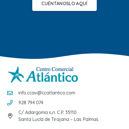
CUÉNTANOSLO AQUÍ
info.ccav@ccatlantico.com
928 794 074
C/ Adargoma s,n. C.P. 35110
Santa Lucía de Tirajana – Las Palmas