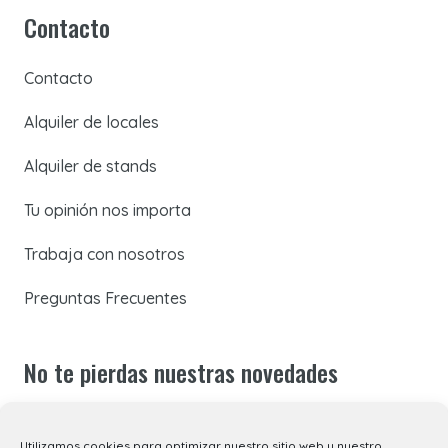
Contacto
Contacto
Alquiler de locales
Alquiler de stands
Tu opinión nos importa
Trabaja con nosotros
Preguntas Frecuentes
No te pierdas nuestras novedades
Suscríbete a nuestra newsletter para recibir todas las
Utilizamos cookies para optimizar nuestro sitio web y nuestro