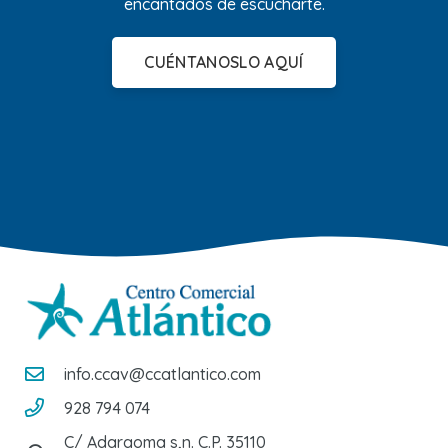
encantados de escucharte.
CUÉNTANOSLO AQUÍ
info.ccav@ccatlantico.com
928 794 074
C/ Adargoma s,n. C.P. 35110