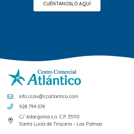
CUÉNTANOSLO AQUÍ
info.ccav@ccatlantico.com
928 794 074
C/ Adargoma s,n. C.P. 35110
Santa Lucía de Tirajana – Las Palmas