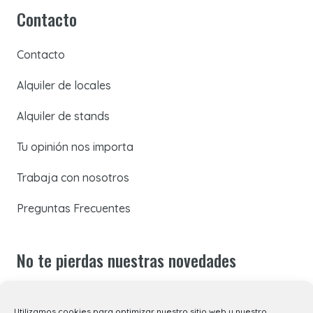
Contacto
Contacto
Alquiler de locales
Alquiler de stands
Tu opinión nos importa
Trabaja con nosotros
Preguntas Frecuentes
No te pierdas nuestras novedades
Suscríbete a nuestra newsletter para recibir todas las
Utilizamos cookies para optimizar nuestro sitio web y nuestro