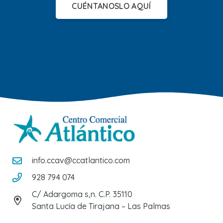
CUÉNTANOSLO AQUÍ
info.ccav@ccatlantico.com
928 794 074
C/ Adargoma s,n. C.P. 35110
Santa Lucía de Tirajana – Las Palmas