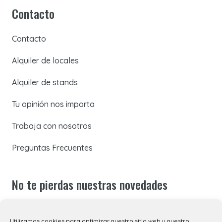
Contacto
Contacto
Alquiler de locales
Alquiler de stands
Tu opinión nos importa
Trabaja con nosotros
Preguntas Frecuentes
No te pierdas nuestras novedades
Suscríbete a nuestra newsletter para recibir todas las
Utilizamos cookies para optimizar nuestro sitio web y nuestro