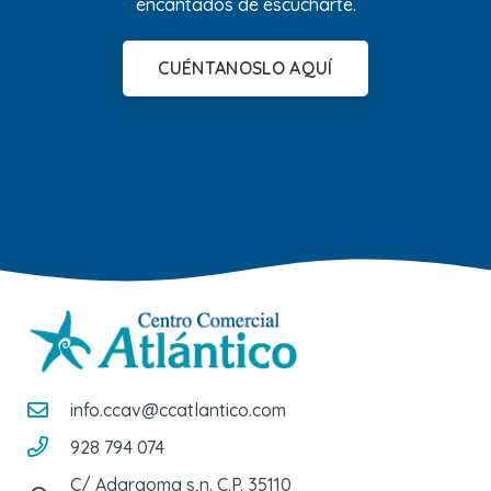
encantados de escucharte.
CUÉNTANOSLO AQUÍ
info.ccav@ccatlantico.com
928 794 074
C/ Adargoma s,n. C.P. 35110