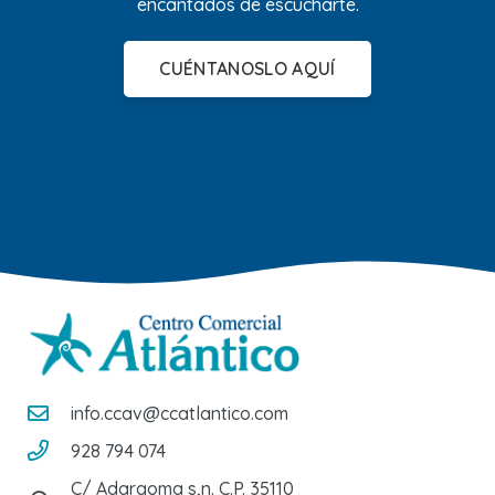
encantados de escucharte.
CUÉNTANOSLO AQUÍ
info.ccav@ccatlantico.com
928 794 074
C/ Adargoma s,n. C.P. 35110